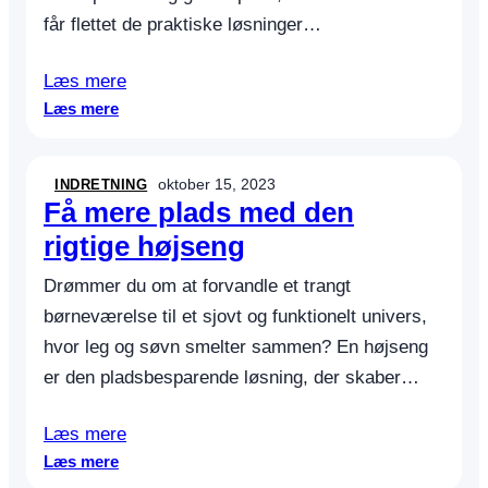
n
får flettet de praktiske løsninger…
d
e
i
Læs mere
n
:
Læs mere
d
6
r
g
e
o
oktober 15, 2023
INDRETNING
t
d
Få mere plads med den
n
e
rigtige højseng
i
t
n
i
Drømmer du om at forvandle et trangt
g
p
børneværelse til et sjovt og funktionelt univers,
s
s
h
hvor leg og søvn smelter sammen? En højseng
t
a
i
er den pladsbesparende løsning, der skaber…
c
l
k
a
Læs mere
s
t
:
Læs mere
t
i
F
i