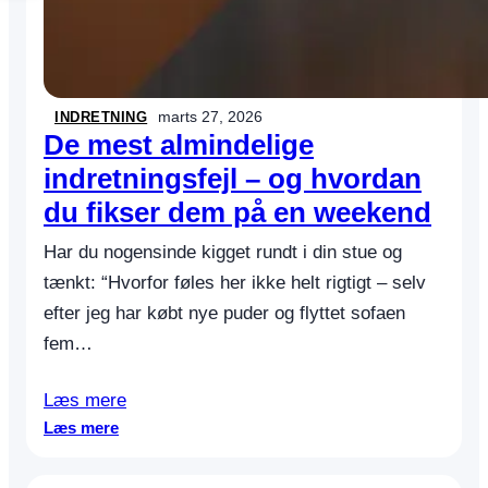
b
e
v
a
r
marts 27, 2026
INDRETNING
i
De mest almindelige
n
indretningsfejl – og hvordan
g
du fikser dem på en weekend
o
g
Har du nogensinde kigget rundt i din stue og
f
l
tænkt: “Hvorfor føles her ikke helt rigtigt – selv
e
efter jeg har købt nye puder og flyttet sofaen
k
fem…
s
i
Læs mere
b
l
:
Læs mere
e
D
m
e