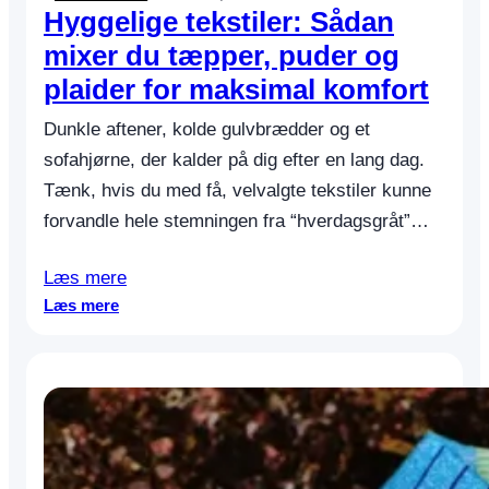
Hyggelige tekstiler: Sådan
u
f
mixer du tæpper, puder og
i
plaider for maksimal komfort
k
s
Dunkle aftener, kolde gulvbrædder og et
e
sofahjørne, der kalder på dig efter en lang dag.
r
d
Tænk, hvis du med få, velvalgte tekstiler kunne
e
forvandle hele stemningen fra “hverdagsgråt”…
m
p
Læs mere
å
:
e
Læs mere
H
n
y
w
g
e
g
e
e
k
l
e
i
n