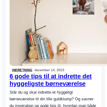
r
r
t
s
t
i
l
:
1
2
p
l
a
d
s
december 14, 2023
INDRETNING
b
6 gode tips til at indrette det
e
hyggeligste børneværelse
s
p
Står du og skal indrette et hyggeligt
a
r
børneværelse til din lille guldklump? Og savner
e
du inspiration og gode tips til, hvordan man både