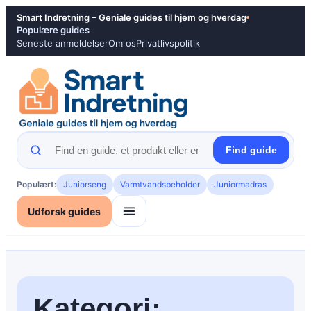
Spring
Smart Indretning – Geniale guides til hjem og hverdag
til
Populære guides
Seneste anmeldelser
Om os
Privatlivspolitik
indhold
Find guide
Populært:
Juniorseng
Varmtvandsbeholder
Juniormadras
Udforsk guides
Kategori: