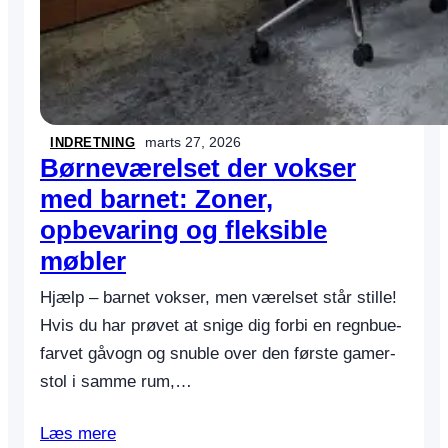
marts 27, 2026
INDRETNING
Børneværelset der vokser
med barnet: Zoner,
opbevaring og fleksible
møbler
Hjælp – barnet vokser, men værelset står stille!
Hvis du har prøvet at snige dig forbi en regnbue­
farvet gåvogn og snuble over den første gamer-
stol i samme rum,…
Læs mere