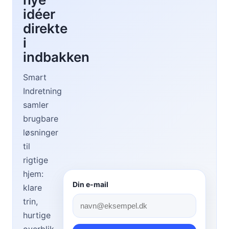
i
b
idéer
g
ø
direkte
e
r
h
i
n
ø
e
indbakken
j
v
s
æ
Smart
e
r
Indretning
n
e
samler
g
l
brugbare
s
løsninger
e
til
rigtige
hjem:
Din e-mail
klare
trin,
hurtige
overblik