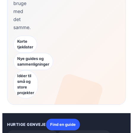
bruge
med
det
samme.
Korte
tjeklister
Nye guides og
sammenligninger
Idéer til
små og
store
projekter
HURTIGE GENVEJE
Find en guide