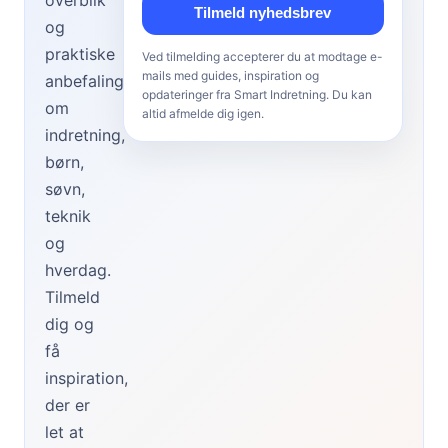
Tilmeld nyhedsbrev
og
praktiske
Ved tilmelding accepterer du at modtage e-
mails med guides, inspiration og
anbefalinger
opdateringer fra Smart Indretning. Du kan
om
altid afmelde dig igen.
indretning,
børn,
søvn,
teknik
og
hverdag.
Tilmeld
dig og
få
inspiration,
der er
let at