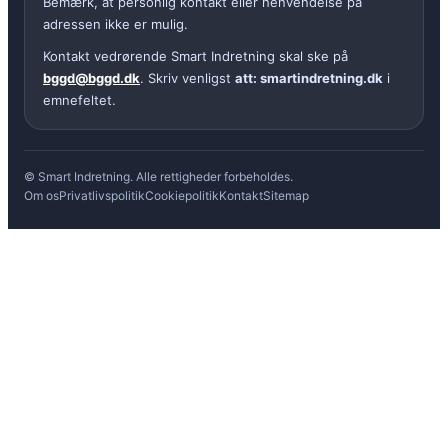
Bemærk, at personlig kontakt eller henvendelse på
adressen ikke er mulig.
Kontakt vedrørende Smart Indretning skal ske på
bggd@bggd.dk
. Skriv venligst
att: smartindretning.dk
i
emnefeltet.
© Smart Indretning. Alle rettigheder forbeholdes.
Om os
Privatlivspolitik
Cookiepolitik
Kontakt
Sitemap