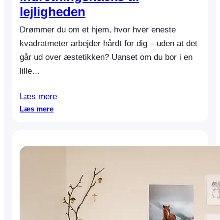
i
lejligheden
d
e
Drømmer du om et hjem, hvor hver eneste
r
kvadratmeter arbejder hårdt for dig – uden at det
f
går ud over æstetikken? Uanset om du bor i en
o
lille…
r
m
a
Læs mere
k
:
Læs mere
s
S
i
m
m
å
a
r
l
u
k
m
o
,
m
s
f
t
o
o