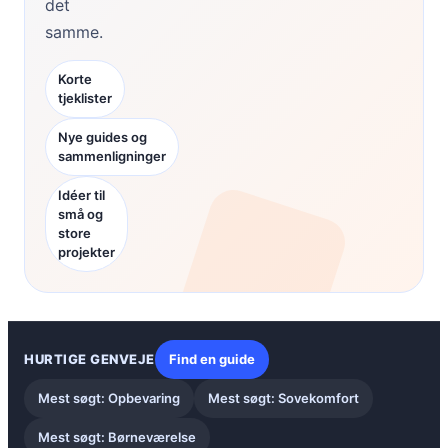
det
samme.
Korte
tjeklister
Nye guides og
sammenligninger
Idéer til
små og
store
projekter
HURTIGE GENVEJE
Find en guide
Mest søgt: Opbevaring
Mest søgt: Sovekomfort
Mest søgt: Børneværelse