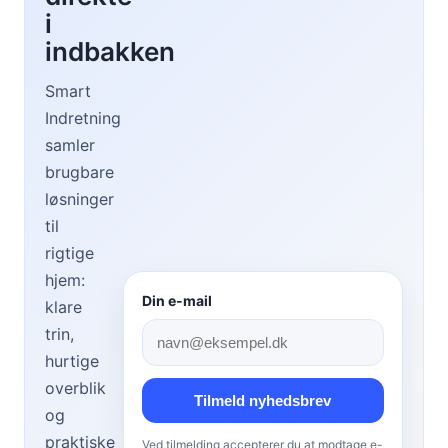
n
i
g
indbakken
u
i
Smart
d
Indretning
e
samler
t
i
brugbare
l
løsninger
e
til
n
rigtige
h
hjem:
y
Din e-mail
g
klare
g
trin,
e
hurtige
l
overblik
i
Tilmeld nyhedsbrev
g
og
k
praktiske
Ved tilmelding accepterer du at modtage e-