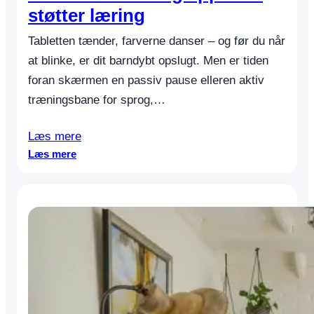
støtter læring
i
t
k
i
Tabletten tænder, farverne danser – og før du når
l
at blinke, er dit barndybt opslugt. Men er tiden
s
k
foran skærmen en passiv pause elleren aktiv
o
træningsbane for sprog,…
l
e
Læs mere
b
:
ø
Læs mere
S
r
k
n
æ
r
m
t
i
d
m
e