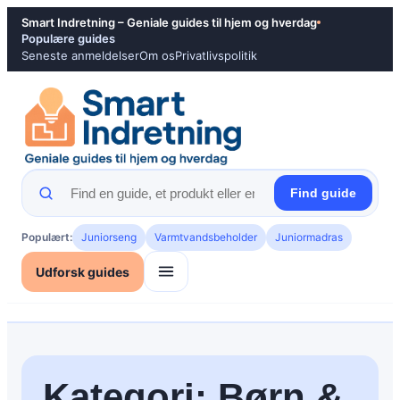
Spring
Smart Indretning – Geniale guides til hjem og hverdag
til
Populære guides
Seneste anmeldelser
Om os
Privatlivspolitik
indhold
Find guide
Populært:
Juniorseng
Varmtvandsbeholder
Juniormadras
Udforsk guides
Kategori:
Børn &