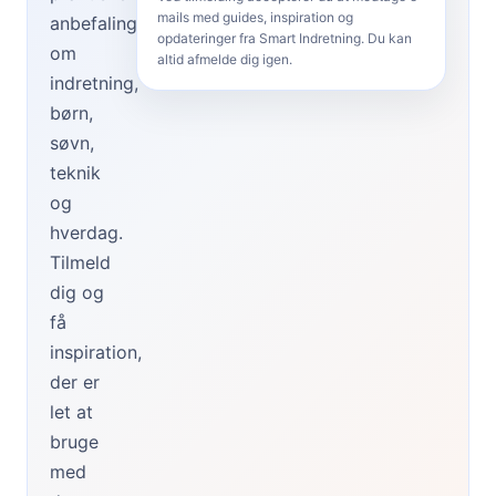
r
mails med guides, inspiration og
anbefalinger
o
opdateringer fra Smart Indretning. Du kan
om
g
altid afmelde dig igen.
indretning,
f
o
børn,
r
søvn,
j
teknik
u
og
n
i
hverdag.
o
Tilmeld
r
dig og
få
inspiration,
der er
let at
bruge
med