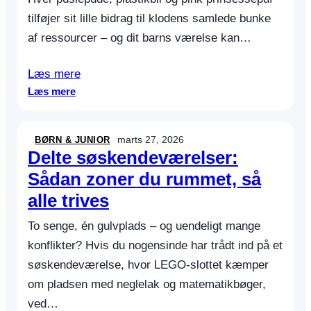
n
tilføjer sit lille bidrag til klodens samlede bunke
g
af ressourcer – og dit barns værelse kan…
Læs mere
:
Læs mere
B
æ
r
marts 27, 2026
BØRN & JUNIOR
e
Delte søskendeværelser:
d
Sådan zoner du rummet, så
y
alle trives
g
t
To senge, én gulvplads – og uendeligt mange
i
g
konflikter? Hvis du nogensinde har trådt ind på et
t
søskendeværelse, hvor LEGO-slottet kæmper
t
om pladsen med neglelak og matematikbøger,
i
ved…
l