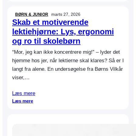
e
g
marts 27, 2026
BØRN & JUNIOR
n
Skab et motiverende
v
lektiehjørne: Lys, ergonomi
e
og ro til skolebørn
j
r
“Mor, jeg kan ikke koncentrere mig!” – lyder det
s
l
hjemme hos jer, når lektierne skal klares? Så er I
e
langt fra alene. En undersøgelse fra Børns Vilkår
g
viser,…
d
e
r
Læs mere
r
:
Læs mere
y
S
k
k
k
a
e
b
r
e