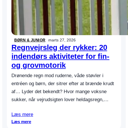
marts 27, 2026
BØRN & JUNIOR
Regnvejrsleg der rykker: 20
indendørs aktiviteter for fin-
og grovmotorik
Drønende regn mod ruderne, våde støvler i
entréen og børn, der sitrer efter at brænde krudt
af… Lyder det bekendt? Hvor mange voksne
sukker, når vejrudsigten lover heldagsregn,…
Læs mere
:
Læs mere
R