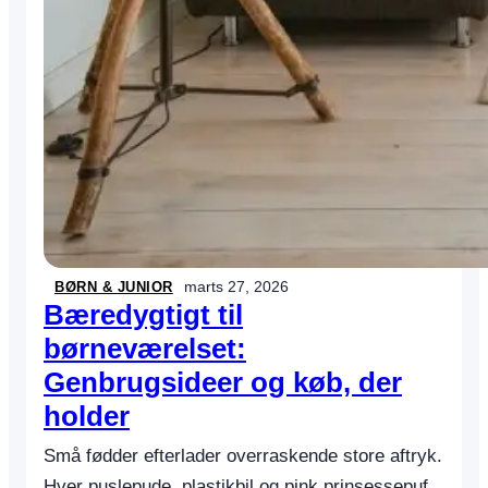
r
o
g
a
p
p
s
d
e
r
s
t
marts 27, 2026
BØRN & JUNIOR
ø
Bæredygtigt til
t
t
børneværelset:
e
Genbrugsideer og køb, der
r
holder
l
æ
Små fødder efterlader overraskende store aftryk.
r
i
Hver puslepude, plastikbil og pink prinsessepuf