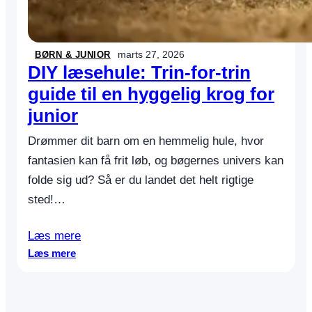
m
r
e
t
,
marts 27, 2026
BØRN & JUNIOR
s
DIY læsehule: Trin-for-trin
å
guide til en hyggelig krog for
a
junior
l
l
Drømmer dit barn om en hemmelig hule, hvor
e
t
fantasien kan få frit løb, og bøgernes univers kan
r
folde sig ud? Så er du landet det helt rigtige
i
sted!…
v
e
s
Læs mere
:
Læs mere
D
I
Y