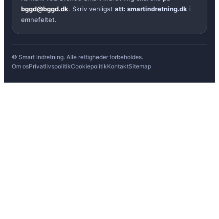
bggd@bggd.dk
. Skriv venligst
att: smartindretning.dk
i
emnefeltet.
© Smart Indretning. Alle rettigheder forbeholdes.
Om os
Privatlivspolitik
Cookiepolitik
Kontakt
Sitemap