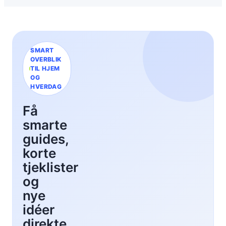
l
æ
s
e
h
SMART
u
OVERBLIK
l
TIL HJEM
OG
e
HVERDAG
:
T
Få
r
smarte
i
n
guides,
-
korte
f
tjeklister
o
og
r
-
nye
t
idéer
r
direkte
i