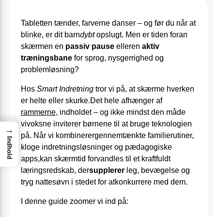
Tabletten tænder, farverne danser – og før du når at
blinke, er dit barn
dybt
opslugt. Men er tiden foran
skærmen en
passiv pause
elleren
aktiv
træningsbane
for sprog, nysgerrighed og
problemløsning?
Hos
Smart Indretning
tror vi på, at skærme hverken
er helte eller skurke.Det hele afhænger af
rammerne
, indholdet – og ikke mindst den måde
vivoksne inviterer børnene til at bruge teknologien
→
på. Når vi kombinerergennemtænkte familierutiner,
Indhold
kloge indretnings­løsninger og pædagogiske
apps,kan skærmtid forvandles til et kraftfuldt
lærings­redskab, der
supplerer
leg, bevægelse og
tryg nattesøvn i stedet for atkonkurrere med dem.
I denne guide zoomer vi ind på: