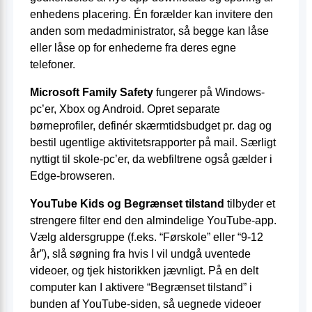
enhedens placering. Én forælder kan invitere den
anden som medadministrator, så begge kan låse
eller låse op for enhederne fra deres egne
telefoner.
Microsoft Family Safety
fungerer på Windows-
pc’er, Xbox og Android. Opret separate
børneprofiler, definér skærmtidsbudget pr. dag og
bestil ugentlige aktivitetsrapporter på mail. Særligt
nyttigt til skole-pc’er, da webfiltrene også gælder i
Edge-browseren.
YouTube Kids og Begrænset tilstand
tilbyder et
strengere filter end den almindelige YouTube-app.
Vælg aldersgruppe (f.eks. “Førskole” eller “9-12
år”), slå søgning fra hvis I vil undgå uventede
videoer, og tjek historikken jævnligt. På en delt
computer kan I aktivere “Begrænset tilstand” i
bunden af YouTube-siden, så uegnede videoer