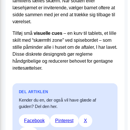
familiens fælles skærm. Når sofaen eller
læsehjørnet er inviterende, vælger barnet oftere at
sidde sammen med jer end at trække sig tilbage til
værelset.
Tilføj små
visuelle cues
– en kurv til tablets, et lille
skilt med “skærmfri zone” ved spisebordet – som
stille påminder alle i huset om de aftaler, I har lavet.
Disse diskrete designgreb gør reglerne
håndgribelige og reducerer behovet for gentagne
irettesættelser.
DEL ARTIKLEN
Kender du en, der også vil have glæde af
guiden? Del den her.
Facebook
Pinterest
X