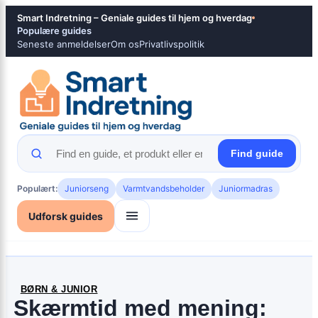
Spring
×
Smart Indretning – Geniale guides til hjem og hverdag
til
Populære guides
Seneste anmeldelser
Om os
Privatlivspolitik
indhold
Find guide
Populært:
Juniorseng
Varmtvandsbeholder
Juniormadras
Udforsk guides
BØRN & JUNIOR
Skærmtid med mening: