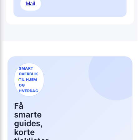
Mail
SMART
OVERBLIK
TIL HJEM
OG
HVERDAG
Få
smarte
guides,
korte