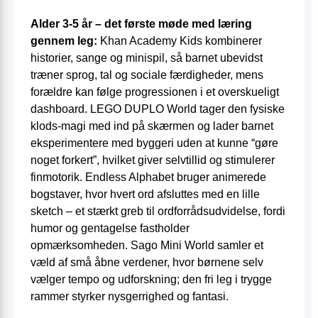
Alder 3-5 år – det første møde med læring
gennem leg:
Khan Academy Kids kombinerer
historier, sange og minispil, så barnet ubevidst
træner sprog, tal og sociale færdigheder, mens
forældre kan følge progressionen i et overskueligt
dashboard. LEGO DUPLO World tager den fysiske
klods-magi med ind på skærmen og lader barnet
eksperimentere med byggeri uden at kunne “gøre
noget forkert”, hvilket giver selvtillid og stimulerer
finmotorik. Endless Alphabet bruger animerede
bogstaver, hvor hvert ord afsluttes med en lille
sketch – et stærkt greb til ordforrådsudvidelse, fordi
humor og gentagelse fastholder
opmærksomheden. Sago Mini World samler et
væld af små åbne verdener, hvor børnene selv
vælger tempo og udforskning; den fri leg i trygge
rammer styrker nysgerrighed og fantasi.