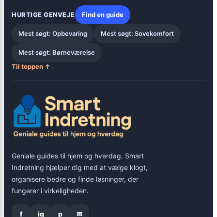
HURTIGE GENVEJE
Find en guide
Mest søgt: Opbevaring
Mest søgt: Sovekomfort
Mest søgt: Børneværelse
Til toppen ↑
Geniale guides til hjem og hverdag. Smart
Indretning hjælper dig med at vælge klogt,
organisere bedre og finde løsninger, der
fungerer i virkeligheden.
f
ig
p
✉