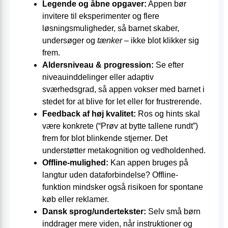
Legende og åbne opgaver:
Appen bør
invitere til eksperimenter og flere
løsningsmuligheder, så barnet skaber,
undersøger og
tænker
– ikke blot klikker sig
frem.
Aldersniveau & progression:
Se efter
niveauinddelinger eller adaptiv
sværhedsgrad, så appen vokser med barnet i
stedet for at blive for let eller for frustrerende.
Feedback af høj kvalitet:
Ros og hints skal
være konkrete (“Prøv at bytte tallene rundt”)
frem for blot blinkende stjerner. Det
understøtter metakognition og vedholdenhed.
Offline-mulighed:
Kan appen bruges på
langtur uden dataforbindelse? Offline-
funktion mindsker også risikoen for spontane
køb eller reklamer.
Dansk sprog/undertekster:
Selv små børn
inddrager mere viden, når instruktioner og