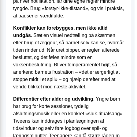
på hver notifikation, får dine egne regler mindre
tyngde. Brug «forstyr-ikke-tilstand», og vis i praksis,
at pauser er værdifulde.
Konflikter kan forebygges, men ikke altid
undgås
. Sæt en visuel nedtælling på skærmen
eller brug et æggeur, så barnet selv kan se, hvornår
tiden rinder ud. Når uret bipper, er reglen allerede
besluttet, og det føles mindre som en
voksenbeslutning. Bliver temperamentet højt, så
anerkend barnets frustration – «det er ærgerligt at
stoppe midt i et spil» – og hjælp derefter med at
vende blikket mod næste aktivitet.
Differentier efter alder og udvikling
. Yngre børn
har brug for korte sessioner, tydelig
afslutningsmusik eller en konkret «sluk-ritual­sang».
Tweens kan inddrages i planlægningen af
tidsvinduer og selv føre logbog over spil- og
læringsminutter. Teenagere kan få større råderum,