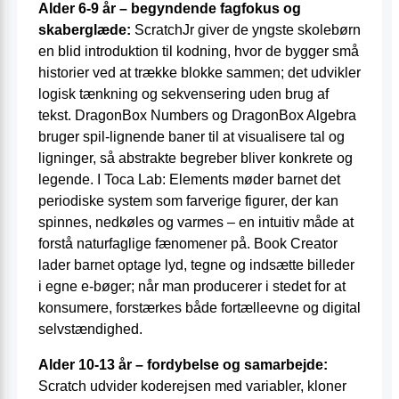
Alder 6-9 år – begyndende fagfokus og
skaberglæde:
ScratchJr giver de yngste skolebørn
en blid introduktion til kodning, hvor de bygger små
historier ved at trække blokke sammen; det udvikler
logisk tænkning og sekvensering uden brug af
tekst. DragonBox Numbers og DragonBox Algebra
bruger spil­-lignende baner til at visualisere tal og
ligninger, så abstrakte begreber bliver konkrete og
legende. I Toca Lab: Elements møder barnet det
periodiske system som farverige figurer, der kan
spinnes, nedkøles og varmes – en intuitiv måde at
forstå naturfaglige fænomener på. Book Creator
lader barnet optage lyd, tegne og indsætte billeder
i egne e-bøger; når man producerer i stedet for at
konsumere, forstærkes både fortælleevne og digital
selvstændighed.
Alder 10-13 år – fordybelse og samarbejde:
Scratch udvider koderejsen med variabler, kloner