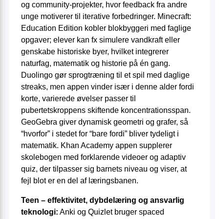
og community-projekter, hvor feedback fra andre
unge motiverer til iterative forbedringer. Minecraft:
Education Edition kobler blokbyggeri med faglige
opgaver; elever kan fx simulere vandkraft eller
genskabe historiske byer, hvilket integrerer
naturfag, matematik og historie på én gang.
Duolingo gør sprogtræning til et spil med daglige
streaks, men appen vinder især i denne alder fordi
korte, varierede øvelser passer til
pubertetskroppens skiftende koncentrationsspan.
GeoGebra giver dynamisk geometri og grafer, så
“hvorfor” i stedet for “bare fordi” bliver tydeligt i
matematik. Khan Academy appen supplerer
skolebogen med forklarende videoer og adaptiv
quiz, der tilpasser sig barnets niveau og viser, at
fejl blot er en del af læringsbanen.
Teen – effektivitet, dybdelæring og ansvarlig
teknologi:
Anki og Quizlet bruger spaced