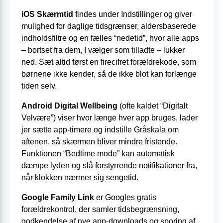
iOS Skærmtid
findes under Indstillinger og giver
mulighed for daglige tidsgrænser, aldersbaserede
indholdsfiltre og en fælles “nedetid”, hvor alle apps
– bortset fra dem, I vælger som tilladte – lukker
ned. Sæt altid først en firecifret forældrekode, som
børnene ikke kender, så de ikke blot kan forlænge
tiden selv.
Android Digital Wellbeing
(ofte kaldet “Digitalt
Velvære”) viser hvor længe hver app bruges, lader
jer sætte app-timere og indstille Gråskala om
aftenen, så skærmen bliver mindre fristende.
Funktionen “Bedtime mode” kan automatisk
dæmpe lyden og slå forstyrrende notifikationer fra,
når klokken nærmer sig sengetid.
Google Family Link
er Googles gratis
forældrekontrol, der samler tidsbegrænsning,
godkendelse af nye app-downloads og sporing af