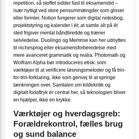
repetition, så stoffet sidder fast til eksamenstid –
især nyttigt ved store pensum­mængder som gloser
eller formler. Notion fungerer som digital notesbog,
projektstyring og kalender i ét; at samle alt på ét
sted frigiver mental båndbredde og træner
selvledelse. Duolingo og Memrise kan her udnyttes
til niche­sprog eller eksamensforberedelse med
mere avanceret grammatik og realia. Photomath og
Wolfram Alpha bør introduceres etisk: som
værktøjer til at verificere løsningsmetoder og få trin-
for-trin-forklaring, ikke som genvej til at springe
tænkningen over. Samtalen om kildekritik og
digitalt fodaftryk er central her, så teknologien bliver
en hjælper, ikke en krykke.
Værktøjer og hverdagsgreb:
Forældrekontrol, fælles brug
og sund balance