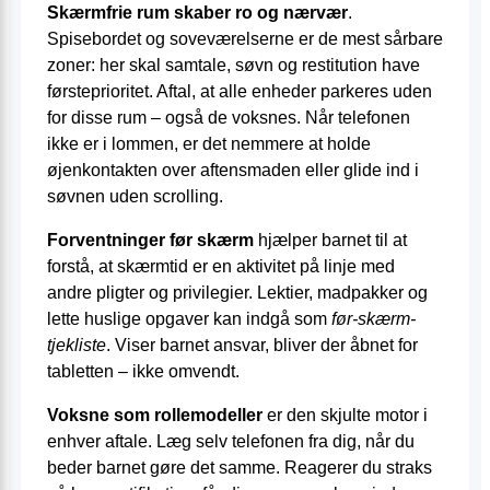
Skærmfrie rum skaber ro og nærvær
.
Spisebordet og soveværelserne er de mest sårbare
zoner: her skal samtale, søvn og restitution have
førsteprioritet. Aftal, at alle enheder parkeres uden
for disse rum – også de voksnes. Når telefonen
ikke er i lommen, er det nemmere at holde
øjenkontakten over aftensmaden eller glide ind i
søvnen uden scrolling.
Forventninger før skærm
hjælper barnet til at
forstå, at skærmtid er en aktivitet på linje med
andre pligter og privilegier. Lektier, madpakker og
lette huslige opgaver kan indgå som
før-skærm-
tjekliste
. Viser barnet ansvar, bliver der åbnet for
tabletten – ikke omvendt.
Voksne som rollemodeller
er den skjulte motor i
enhver aftale. Læg selv telefonen fra dig, når du
beder barnet gøre det samme. Reagerer du straks